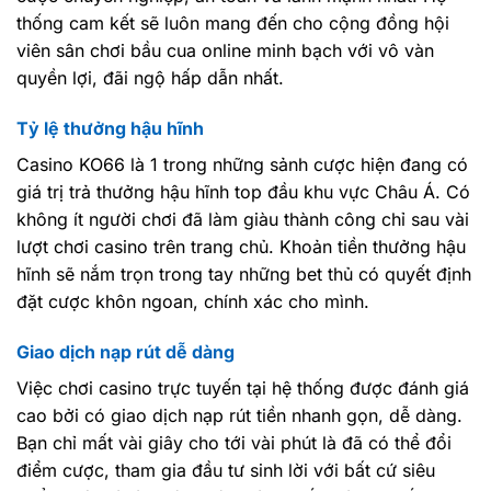
thống cam kết sẽ luôn mang đến cho cộng đồng hội
viên sân chơi bầu cua online minh bạch với vô vàn
quyền lợi, đãi ngộ hấp dẫn nhất.
Tỷ lệ thưởng hậu hĩnh
Casino KO66 là 1 trong những sảnh cược hiện đang có
giá trị trả thưởng hậu hĩnh top đầu khu vực Châu Á. Có
không ít người chơi đã làm giàu thành công chỉ sau vài
lượt chơi casino trên trang chủ. Khoản tiền thưởng hậu
hĩnh sẽ nắm trọn trong tay những bet thủ có quyết định
đặt cược khôn ngoan, chính xác cho mình.
Giao dịch nạp rút dễ dàng
Việc chơi casino trực tuyến tại hệ thống được đánh giá
cao bởi có giao dịch nạp rút tiền nhanh gọn, dễ dàng.
Bạn chỉ mất vài giây cho tới vài phút là đã có thể đổi
điểm cược, tham gia đầu tư sinh lời với bất cứ siêu