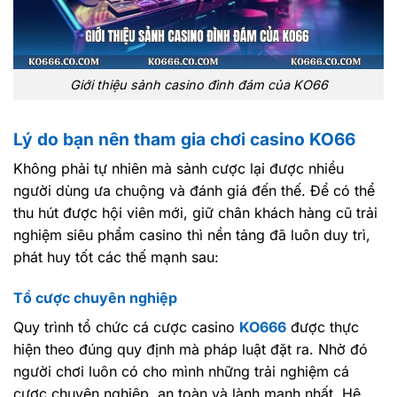
Giới thiệu sảnh casino đình đám của KO66
Lý do bạn nên tham gia chơi casino KO66
Không phải tự nhiên mà sảnh cược lại được nhiều
người dùng ưa chuộng và đánh giá đến thế. Để có thể
thu hút được hội viên mới, giữ chân khách hàng cũ trải
nghiệm siêu phẩm casino thì nền tảng đã luôn duy trì,
phát huy tốt các thế mạnh sau:
Tổ cược chuyên nghiệp
Quy trình tổ chức cá cược casino
KO666
được thực
hiện theo đúng quy định mà pháp luật đặt ra. Nhờ đó
người chơi luôn có cho mình những trải nghiệm cá
cược chuyên nghiệp, an toàn và lành mạnh nhất. Hệ