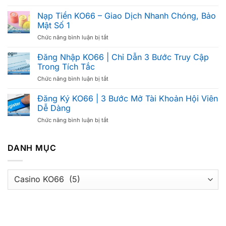
Rút
Cài
Tiền
Nạp Tiền KO66 – Giao Dịch Nhanh Chóng, Bảo
Đặt
KO66
Đơn
Mật Số 1
–
Giản
Chức năng bình luận bị tắt
ở
Quy
Cho
Nạp
Trình
Di
Tiền
Đăng Nhập KO66 | Chỉ Dẫn 3 Bước Truy Cập
Nhận
Động
KO66
Thưởng
Trong Tích Tắc
Thông
–
Nhanh
Minh
Chức năng bình luận bị tắt
ở
Giao
Và
Đăng
Dịch
An
Nhập
Đăng Ký KO66 | 3 Bước Mở Tài Khoản Hội Viên
Nhanh
Toàn
KO66
Chóng,
Dễ Dàng
2026
|
Bảo
Chức năng bình luận bị tắt
ở
Chỉ
Mật
Đăng
Dẫn
Số
Ký
3
1
KO66
DANH MỤC
Bước
|
Truy
3
Cập
Bước
Trong
DANH
Mở
Tích
MỤC
Tài
Tắc
Khoản
Hội
Viên
Dễ