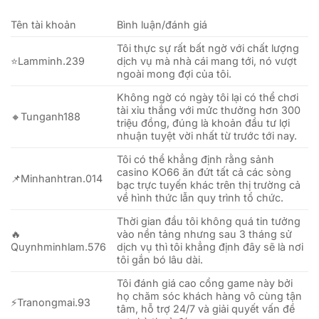
Tên tài khoản
Bình luận/đánh giá
Tôi thực sự rất bất ngờ với chất lượng
⭐Lamminh.239
dịch vụ mà nhà cái mang tới, nó vượt
ngoài mong đợi của tôi.
Không ngờ có ngày tôi lại có thể chơi
tài xỉu thắng với mức thưởng hơn 300
🔸Tunganh188
triệu đồng, đúng là khoản đầu tư lợi
nhuận tuyệt vời nhất từ trước tới nay.
Tôi có thể khẳng định rằng sảnh
casino KO66 ăn đứt tất cả các sòng
📌Minhanhtran.014
bạc trực tuyến khác trên thị trường cả
về hình thức lẫn quy trình tổ chức.
Thời gian đầu tôi không quá tin tưởng
🔥
vào nền tảng nhưng sau 3 tháng sử
Quynhminhlam.576
dịch vụ thì tôi khẳng định đây sẽ là nơi
tôi gắn bó lâu dài.
Tôi đánh giá cao cổng game này bởi
họ chăm sóc khách hàng vô cùng tận
⚡Tranongmai.93
tâm, hỗ trợ 24/7 và giải quyết vấn đề