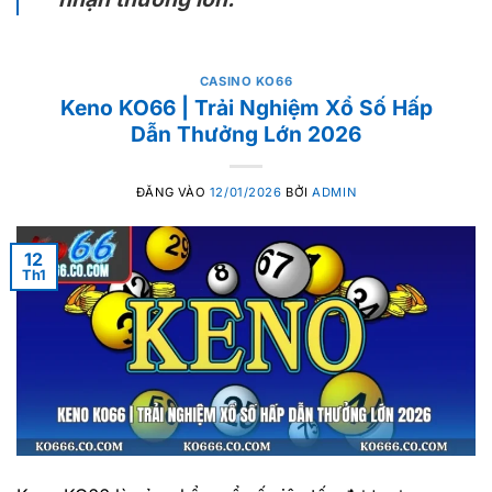
CASINO KO66
Keno KO66 | Trải Nghiệm Xổ Số Hấp
Dẫn Thưởng Lớn 2026
ĐĂNG VÀO
12/01/2026
BỞI
ADMIN
12
Th1