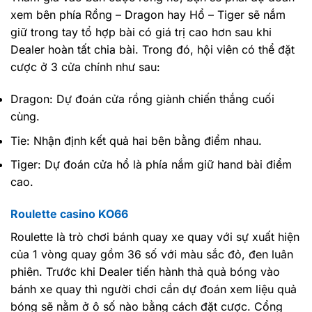
xem bên phía Rồng – Dragon hay Hổ – Tiger sẽ nắm
giữ trong tay tổ hợp bài có giá trị cao hơn sau khi
Dealer hoàn tất chia bài. Trong đó, hội viên có thể đặt
cược ở 3 cửa chính như sau:
Dragon: Dự đoán cửa rồng giành chiến thắng cuối
cùng.
Tie: Nhận định kết quả hai bên bằng điểm nhau.
Tiger: Dự đoán cửa hổ là phía nắm giữ hand bài điểm
cao.
Roulette casino KO66
Roulette là trò chơi bánh quay xe quay với sự xuất hiện
của 1 vòng quay gồm 36 số với màu sắc đỏ, đen luân
phiên. Trước khi Dealer tiến hành thả quả bóng vào
bánh xe quay thì người chơi cần dự đoán xem liệu quả
bóng sẽ nằm ở ô số nào bằng cách đặt cược. Cổng