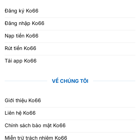
Đăng ký Ko66
Đăng nhập Ko66
Nạp tiền Ko66
Rút tiền Ko66
Tải app Ko66
VỀ CHÚNG TÔI
Giới thiệu Ko66
Liên hệ Ko66
Chính sách bảo mật Ko66
Miễn trừ trách nhiệm Ko66