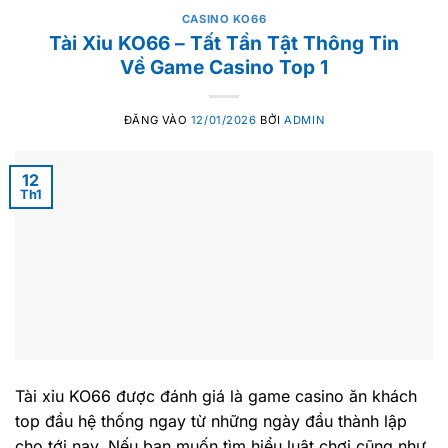
CASINO KO66
Tài Xỉu KO66 – Tất Tần Tật Thông Tin
Về Game Casino Top 1
ĐĂNG VÀO
12/01/2026
BỞI
ADMIN
12
Th1
Tài xỉu KO66 được đánh giá là game casino ăn khách
top đầu hệ thống ngay từ những ngày đầu thành lập
cho tới nay. Nếu bạn muốn tìm hiểu luật chơi cũng như