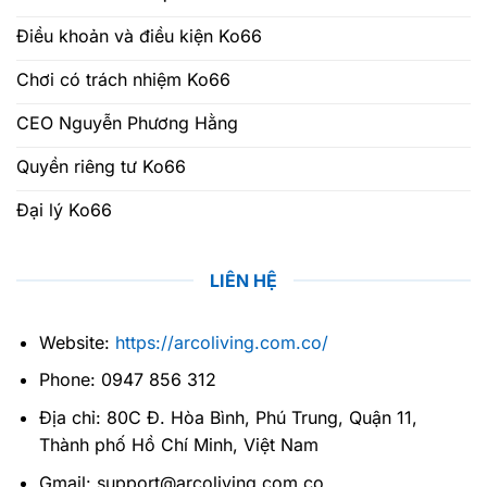
Điều khoản và điều kiện Ko66
Chơi có trách nhiệm Ko66
CEO Nguyễn Phương Hằng
Quyền riêng tư Ko66
Đại lý Ko66
LIÊN HỆ
Website:
https://arcoliving.com.co/
Phone:
0947 856 312
Địa chỉ:
80C Đ. Hòa Bình, Phú Trung, Quận 11,
Thành phố Hồ Chí Minh, Việt Nam
Gmail:
support@arcoliving.com.co