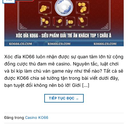
Xóc đĩa KO66 luôn nhận được sự quan tâm lớn từ cộng
đồng cược thủ đam mê casino. Nguyên tắc, luật chơi
và bí kíp làm chủ ván game này như thế nào? Tất cả sẽ
được KO66 chia sẻ tường tận trong bài viết dưới đây,
bạn tuyệt đối không nên bỏ lỡ! Giới […]
TIẾP TỤC ĐỌC
→
Đăng trong
Casino KO66