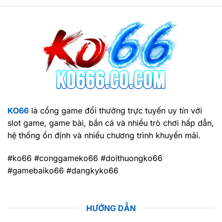
Dàng
KO66
là cổng game đổi thưởng trực tuyến uy tín với
slot game, game bài, bắn cá và nhiều trò chơi hấp dẫn,
hệ thống ổn định và nhiều chương trình khuyến mãi.
#ko66 #conggameko66 #doithuongko66
#gamebaiko66 #dangkyko66
HƯỚNG DẪN