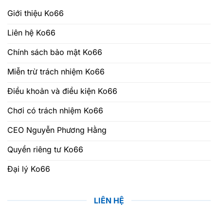
Giới thiệu Ko66
Liên hệ Ko66
Chính sách bảo mật Ko66
Miễn trừ trách nhiệm Ko66
Điều khoản và điều kiện Ko66
Chơi có trách nhiệm Ko66
CEO Nguyễn Phương Hằng
Quyền riêng tư Ko66
Đại lý Ko66
LIÊN HỆ