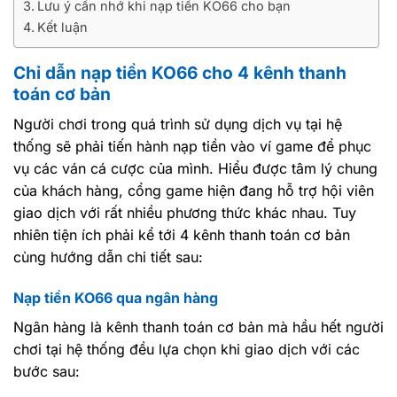
Lưu ý cần nhớ khi nạp tiền KO66 cho bạn
Kết luận
Chỉ dẫn nạp tiền KO66 cho 4 kênh thanh
toán cơ bản
Người chơi trong quá trình sử dụng dịch vụ tại hệ
thống sẽ phải tiến hành nạp tiền vào ví game để phục
vụ các ván cá cược của mình. Hiểu được tâm lý chung
của khách hàng, cổng game hiện đang hỗ trợ hội viên
giao dịch với rất nhiều phương thức khác nhau. Tuy
nhiên tiện ích phải kể tới 4 kênh thanh toán cơ bản
cùng hướng dẫn chi tiết sau:
Nạp tiền KO66 qua ngân hàng
Ngân hàng là kênh thanh toán cơ bản mà hầu hết người
chơi tại hệ thống đều lựa chọn khi giao dịch với các
bước sau: