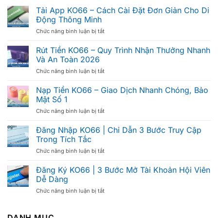
Tải App KO66 – Cách Cài Đặt Đơn Giản Cho Di
Động Thông Minh
Chức năng bình luận bị tắt
ở
Tải
App
Rút Tiền KO66 – Quy Trình Nhận Thưởng Nhanh
KO66
Và An Toàn 2026
–
Chức năng bình luận bị tắt
ở
Cách
Rút
Cài
Tiền
Nạp Tiền KO66 – Giao Dịch Nhanh Chóng, Bảo
Đặt
KO66
Đơn
Mật Số 1
–
Giản
Chức năng bình luận bị tắt
ở
Quy
Cho
Nạp
Trình
Di
Tiền
Đăng Nhập KO66 | Chỉ Dẫn 3 Bước Truy Cập
Nhận
Động
KO66
Thưởng
Trong Tích Tắc
Thông
–
Nhanh
Minh
Chức năng bình luận bị tắt
ở
Giao
Và
Đăng
Dịch
An
Nhập
Đăng Ký KO66 | 3 Bước Mở Tài Khoản Hội Viên
Nhanh
Toàn
KO66
Chóng,
Dễ Dàng
2026
|
Bảo
Chức năng bình luận bị tắt
ở
Chỉ
Mật
Đăng
Dẫn
Số
Ký
3
1
KO66
DANH MỤC
Bước