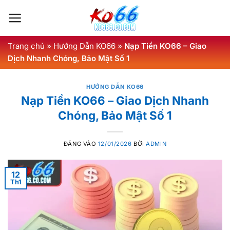
Bỏ
qua
nội
dung
Trang chủ
»
Hướng Dẫn KO66
»
Nạp Tiền KO66 – Giao
Dịch Nhanh Chóng, Bảo Mật Số 1
HƯỚNG DẪN KO66
Nạp Tiền KO66 – Giao Dịch Nhanh
Chóng, Bảo Mật Số 1
ĐĂNG VÀO
12/01/2026
BỞI
ADMIN
12
Th1