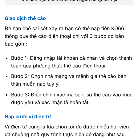
Giao dịch thẻ cào
Để hạn chế sai sót xảy ra bạn có thể nạp tiền KO66
thông qua thẻ cào điện thoại chỉ với 3 bước cơ bản
bao gồm:
Bước 1: Đăng nhập tài khoản cá nhân và chọn thanh
toán qua phương thức thẻ cào điện thoại.
Bước 2: Chọn nhà mạng và mệnh giá thẻ cào bản
thân muốn nạp tuỳ ý.
Bước 3: Điền chính xác mã seri, số thẻ cào vào mục
được yêu và xác nhận là hoàn tất.
Nạp cược ví điện tử
Ví điện tử cũng là lựa chọn tối ưu được nhiều hội viên
ưa chuộng nhờ quy trình thực hiện dễ dàng như sau: